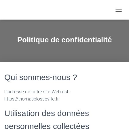
D
É
P
L
I
Politique de confidentialité
E
R
L
A
N
A
V
Qui sommes-nous ?
I
G
A
L’adresse de notre site Web est :
T
https://thomasblosseville.fr.
I
O
Utilisation des données
N
personnelles collectées