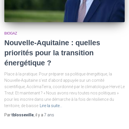
BIOGAZ
Nouvelle-Aquitaine : quelles
priorités pour la transition
énergétique ?
Place à la pratique. Pour préparer sa politique énergétique, la
Nouvelle-Aquitaine s’est d’abord appuyée sur un comité
scientifique, AcclimaTerra, coordonné par le climatologue Hervé Le
Treut. Et maintenant ? « Nous avons revu toutes nos politiques »
pour les inscrire dans une démarche à la fois de résilience du
territoire, de baisse
Lire la suite…
Par
tblosseville
, il y a
7 ans