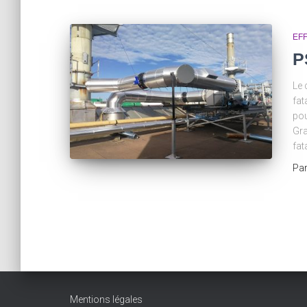
EF
P
Le 
fat
pou
Gra
fat
Pa
Mentions légales