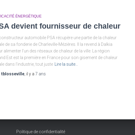
FICACITÉ ÉNERGÉTIQUE
SA devient fournisseur de chaleur
constructeur automobile PSA récupère une partie de la chaleur
ale de sa fonderie de Charleville-Mézières. Il la revend à Dalkia
r alimenter l’un des réseaux de chaleur de la ville. La région
nd Est est la première en France pour son gisement de chaleur
ale dans l’industrie, tout juste
Lire la suite…
r
tblosseville
, il y a
7 ans
Politique de confidentialité