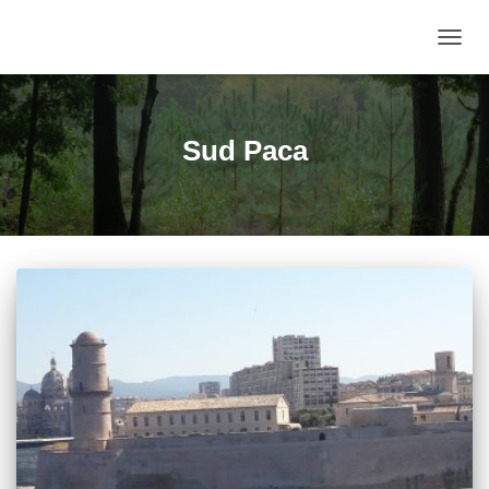
DÉPLI
LA
NAVIG
Sud Paca