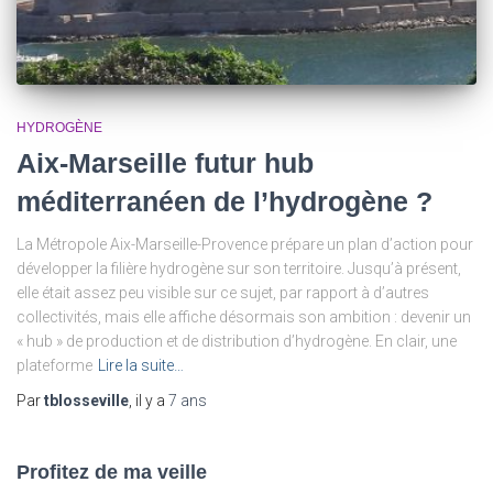
HYDROGÈNE
Aix-Marseille futur hub
méditerranéen de l’hydrogène ?
La Métropole Aix-Marseille-Provence prépare un plan d’action pour
développer la filière hydrogène sur son territoire. Jusqu’à présent,
elle était assez peu visible sur ce sujet, par rapport à d’autres
collectivités, mais elle affiche désormais son ambition : devenir un
« hub » de production et de distribution d’hydrogène. En clair, une
plateforme
Lire la suite…
Par
tblosseville
, il y a
7 ans
Profitez de ma veille