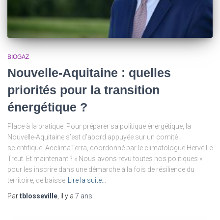
BIOGAZ
Nouvelle-Aquitaine : quelles
priorités pour la transition
énergétique ?
Place à la pratique. Pour préparer sa politique énergétique, la
Nouvelle-Aquitaine s’est d’abord appuyée sur un comité
scientifique, AcclimaTerra, coordonné par le climatologue Hervé Le
Treut. Et maintenant ? « Nous avons revu toutes nos politiques »
pour les inscrire dans une démarche à la fois de résilience du
territoire, de baisse
Lire la suite…
Par
tblosseville
, il y a
7 ans