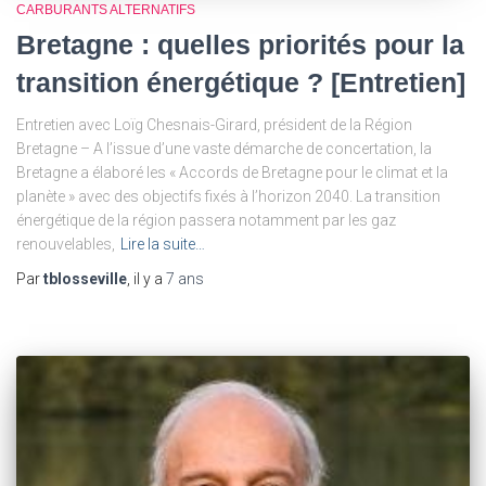
CARBURANTS ALTERNATIFS
Bretagne : quelles priorités pour la
transition énergétique ? [Entretien]
Entretien avec Loïg Chesnais-Girard, président de la Région
Bretagne – A l’issue d’une vaste démarche de concertation, la
Bretagne a élaboré les « Accords de Bretagne pour le climat et la
planète » avec des objectifs fixés à l’horizon 2040. La transition
énergétique de la région passera notamment par les gaz
renouvelables,
Lire la suite…
Par
tblosseville
, il y a
7 ans