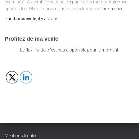
examiné à l’Assemblée nationale à partir de la mi-mai. Autrement
appelé « loi LOM », il survient juste après le « grand
Lire la suite…
Par
tblosseville
, il y a
7 ans
Profitez de ma veille
Le flux Twitter n’est pas disponible pour le moment.
Mentions légales