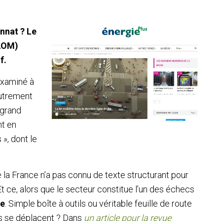
nnat ? Le
(LOM)
f.
examiné à
Autrement
 grand
nt en
 », dont le
 la France n’a pas connu de texte structurant pour
t ce, alors que le secteur constitue l’un des échecs
ue
.
Simple boîte à outils ou véritable feuille de route
is se déplacent ? Dans
un article pour la revue