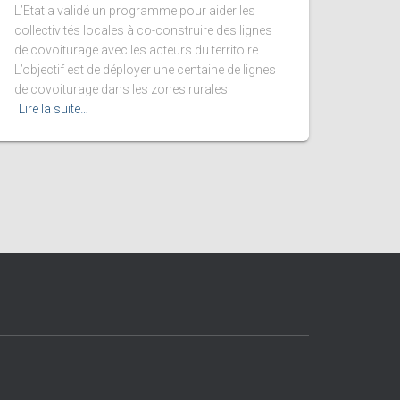
L’Etat a validé un programme pour aider les
collectivités locales à co-construire des lignes
de covoiturage avec les acteurs du territoire.
L’objectif est de déployer une centaine de lignes
de covoiturage dans les zones rurales
Lire la suite…