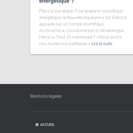
énergétique ?
Place à la pratique. Pour préparer sa politique
énergétique, la Nouvelle-Aquitaine s’est d’abord
appuyée sur un comité scientifique,
AcclimaTerra, coordonné par le climatologue
Hervé Le Treut. Et maintenant ? « Nous avons
revu toutes nos politiques »
Lire la suite…
Mentions légales
ACCUEIL