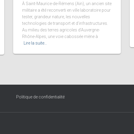
À Saint-Maurice-de-Rémens (Ain), un ancien site
militaire a été reconverti en ville laboratoire pour
tester, grandeur nature, les nouvelles
technologies de transport et d’infrastructures.
Au milieu des terres agricoles d’Auvergne-
Rhône-Alpes, une voie cabossée mène à
Lire la suite…
Politique de confidentialité